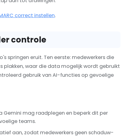
tap aan tot afdwingen.
MARC correct instellen
.
der controle
o's springen eruit. Ten eerste: medewerkers die
ols plakken, waar die data mogelijk wordt gebruikt
troleerd gebruik van AI-functies op gevoelige
a Gemini mag raadplegen en beperk dit per
voelige teams.
rnatief aan, zodat medewerkers geen schaduw-