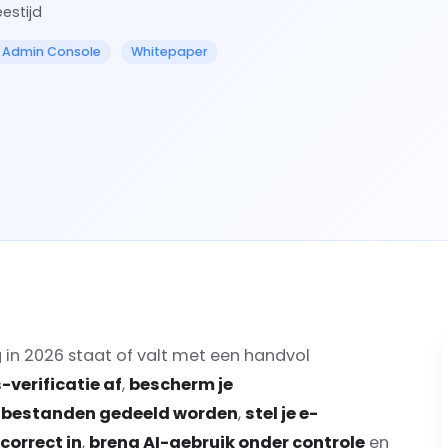
eestijd
Admin Console
Whitepaper
in 2026 staat of valt met een handvol
verificatie af
,
bescherm je
 bestanden gedeeld worden
,
stel je e-
correct in
,
breng AI-gebruik onder controle
en