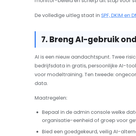
monitor-beleid en scherp dit stap voor s
De volledige uitleg staat in
SPF, DKIM en D
7. Breng AI-gebruik on
AI is een nieuw aandachtspunt. Twee risic
bedrijfsdata in gratis, persoonlijke AI-to
voor modeltraining. Ten tweede: ongecon
data.
Maatregelen:
Bepaal in de admin console welke dat
organisatie-eenheid of groep voor ge
Bied een goedgekeurd, veilig AI-alte