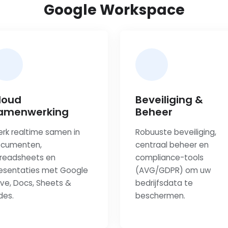
Google Workspace
loud
Beveiliging &
amenwerking
Beheer
rk realtime samen in
Robuuste beveiliging,
cumenten,
centraal beheer en
readsheets en
compliance-tools
esentaties met Google
(AVG/GDPR) om uw
ive, Docs, Sheets &
bedrijfsdata te
ides.
beschermen.