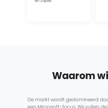
en Zapier.
Waarom wij 
De markt wordt gedomineerd doo
een Microsoft-focus. Wij vullen de