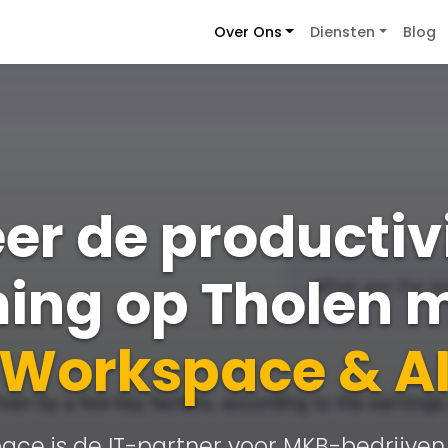
Over Ons
Diensten
Blog
er de productivi
ing op Tholen 
Workspace & A
ace is de IT-partner voor MKB-bedrijven 