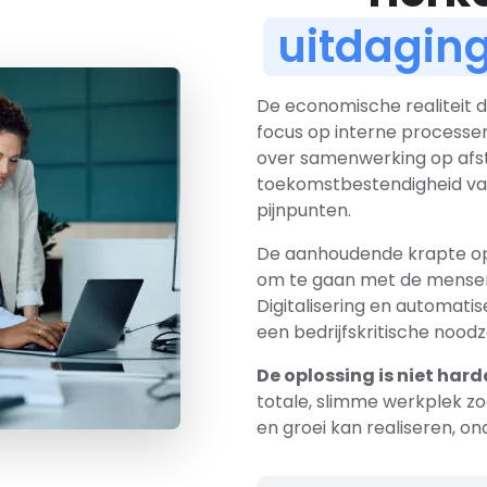
uitdagin
De economische realiteit 
focus op interne processen. 
over samenwerking op afst
toekomstbestendigheid van
pijnpunten.
De aanhoudende krapte op
om te gaan met de mensen 
Digitalisering en automatise
een bedrijfskritische noodz
De oplossing is niet har
totale, slimme werkplek zo
en groei kan realiseren, o