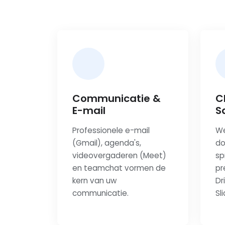
Communicatie &
C
E-mail
S
Professionele e-mail
We
(Gmail), agenda's,
do
videovergaderen (Meet)
sp
en teamchat vormen de
pr
kern van uw
Dr
communicatie.
Sl